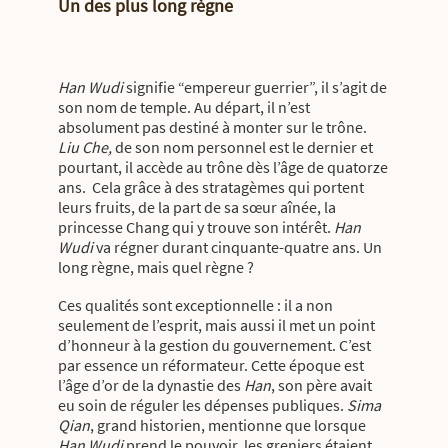
Un des plus long règne
Han Wudi
signifie “empereur guerrier”, il s’agit de
son nom de temple. Au départ, il n’est
absolument pas destiné à monter sur le trône.
Liu Che,
de son nom personnel est le dernier et
pourtant, il accède au trône dès l’âge de quatorze
ans. Cela grâce à des stratagèmes qui portent
leurs fruits, de la part de sa sœur aînée, la
princesse Chang qui y trouve son intérêt.
Han
Wudi
va régner durant cinquante-quatre ans. Un
long règne, mais quel règne ?
Ces qualités sont exceptionnelle : il a non
seulement de l’esprit, mais aussi il met un point
d’honneur à la gestion du gouvernement. C’est
par essence un réformateur. Cette époque est
l’âge d’or de la dynastie des
Han
, son père avait
eu soin de réguler les dépenses publiques.
Sima
Qian
, grand historien, mentionne que lorsque
Han Wudi
prend le pouvoir, les greniers étaient