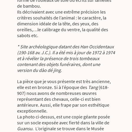
forme de rouleaux de soie ou écrits sur lamelles
de bambou.
Ils décrivaient avec une extrême précision les
critères souhaités de l’animal : le caractère, la
dimension idéale de la tête, des yeux, des
oreilles,…le calibrage du ventre, la qualité des
sabots etc.
* Site archéologique datant des Han Occidentaux
(190-168 av. J.C.). Il a été mis à jour de 1972 à 1974
et à révéler la présence de trois tombeaux
contenant des objets funéraires, dont une
version du d
ào dé jīng
.
La pièce que je vous présente est très ancienne,
elle est en bronze. Si à l’époque des
Tang
(618-
907) nous avons de nombreuses œuvres
représentant des chevaux, celle-ci est bien
antérieure. Aussi, elle frape par son esthétique
exceptionnelle.
La photo ci-dessus, est une copie géante posée
sur un socle exposée avec fierté dans la ville de
Guansu
. L’originale se trouve dans le Musée