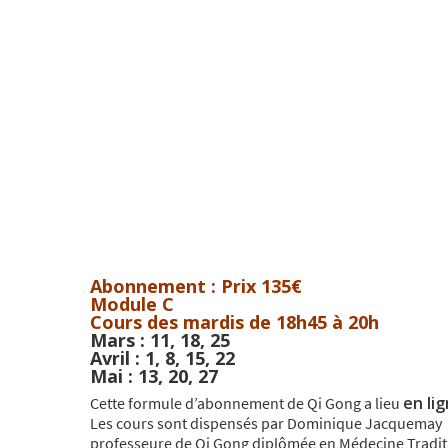
Abonnement : Prix 135€
Module C
Cours des mardis de 18h45 à 20h
Mars : 11, 18, 25
Avril : 1, 8, 15, 22
Mai : 13, 20, 27
en li
Cette formule d’abonnement de Qi Gong a lieu
Les cours sont dispensés par Dominique Jacquemay
professeure de Qi Gong diplômée en Médecine Tradit