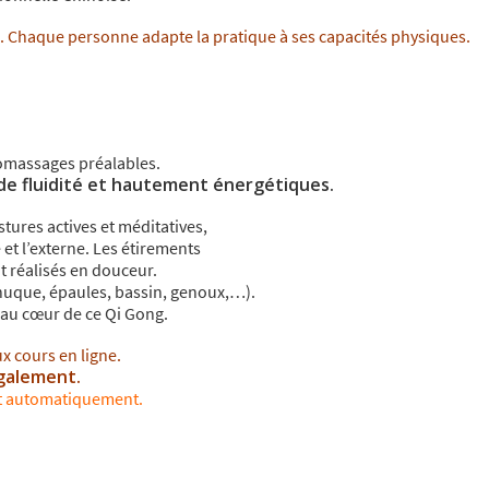
é. Chaque personne adapte la pratique à ses capacités physiques.
omassages préalables.
e fluidité et hautement énergétiques
.
tures actives et méditatives,
e et l’externe. Les étirements
nt réalisés en douceur.
 (nuque, épaules, bassin, genoux,…).
t au cœur de ce Qi Gong.
ux cours en ligne.
également.
nt automatiquement.